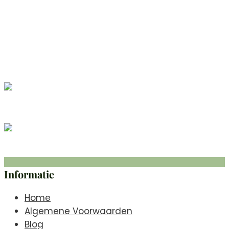
KvK
- 91693446
BTW
- NL003440957B68
06 518 43 218
support@moremirjam.nl
Informatie
Home
Algemene Voorwaarden
Blog