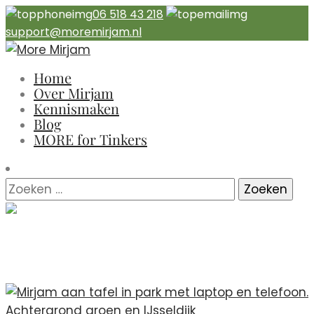
06 518 43 218
support@moremirjam.nl
Home
Over Mirjam
Kennismaken
Blog
MORE for Tinkers
Tag:
perfectionist